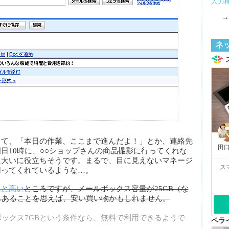
人力
ネ
して、「本日の作業、ここまで進んだよ！」とか、連絡先
田口
日10時に、○○ショップさんの商品撮影に行ってくれな
に大いに役立ちそうです。まるで、目に見えないマネージ
ス
切ってくれているような…。
っと高い
ところですが、メールボックス容量が25GB（な
もあることを思えば、安い買い物かもしれません。
ボックス7GBという条件なら、無料で利用できるようで
ペラ