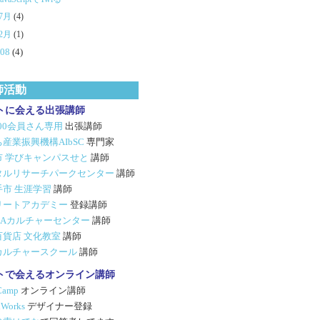
7月
(4)
2月
(1)
008
(4)
師活動
トに会える出張講師
500会員さん専用
出張講師
産業振興機構AIbSC
専門家
市 学びキャンパスせと
講師
タルリサーチパークセンター
講師
手市 生涯学習
講師
リートアカデミー
登録講師
GIAカルチャーセンター
講師
百貨店 文化教室
講師
カルチャースクール
講師
トで会えるオンライン講師
Camp
オンライン講師
Works
デザイナー登録