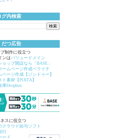
ログ内検索
くだつ広告
ェブ制作に役立つ
インは
バリュードメイン
ショップ開設なら「BASE」
ホームページ作成ペライチ
ムページ作成【ジンドゥー】
スト素材【PIXTA】
庫Dropbox
ジネスに役立つ
のクラウド給与ソフト
銀行
カード