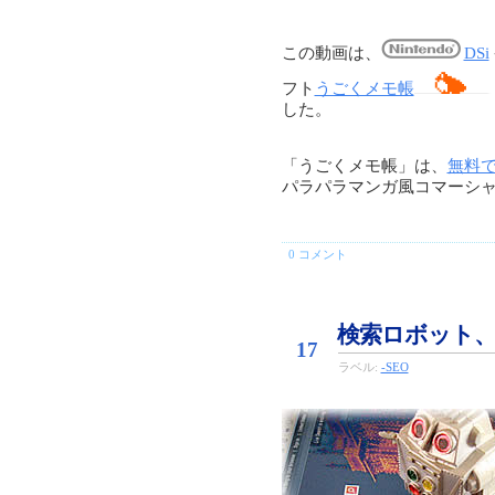
この動画は、
DSi
フト
うごくメモ帳
した。
「うごくメモ帳」は、
無料
パラパラマンガ風コマーシ
0 コメント
Aug
検索ロボット、
17
ラベル:
-SEO