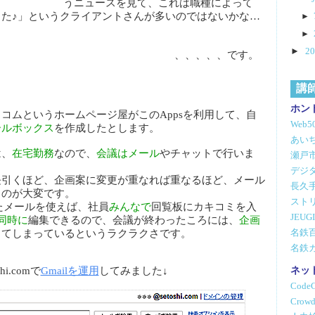
うニュースを見て、これは職種によって
た♪」というクライアントさんが多いのではないかな…
►
►
►
2
、、、、、です。
講
ホン
コムというホームページ屋がこのAppsを利用して、自
Web
ールボックス
を作成したとします。
あいち
は、
在宅勤務
なので、
会議はメール
やチャットで行いま
瀬戸
デジ
長引くほど、企画案に変更が重なれば重なるほど、メール
長久
るのが大変です。
スト
したメールを使えば、社員
みんなで
回覧板にカキコミを入
JEU
同時に
編集できるので、会議が終わったころには、
企画
してしまっているというラクラクさです。
名鉄
名鉄
ネッ
hi.comで
Gmailを運用
してみました↓
Code
Crowd