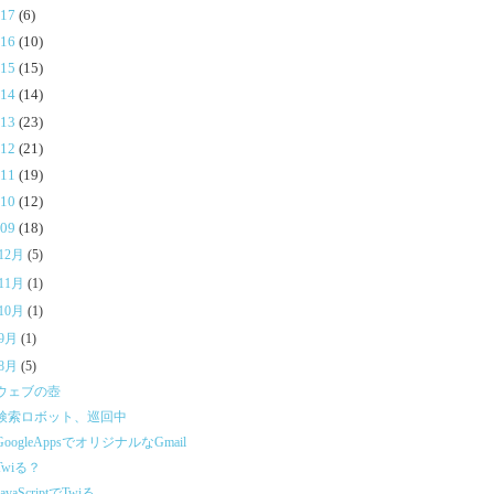
017
(6)
016
(10)
015
(15)
014
(14)
013
(23)
012
(21)
011
(19)
010
(12)
009
(18)
12月
(5)
11月
(1)
10月
(1)
9月
(1)
8月
(5)
ウェブの壺
検索ロボット、巡回中
GoogleAppsでオリジナルなGmail
Twiる？
JavaScriptでTwiる