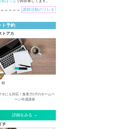
検索はてな
で回答者してます。
→→→→→→
講師活動のリレキ
ット予約
ストアカ
 相
マホにも対応！集客力UPのホームペ
ージ作成講座
詳細をみる →
イチ