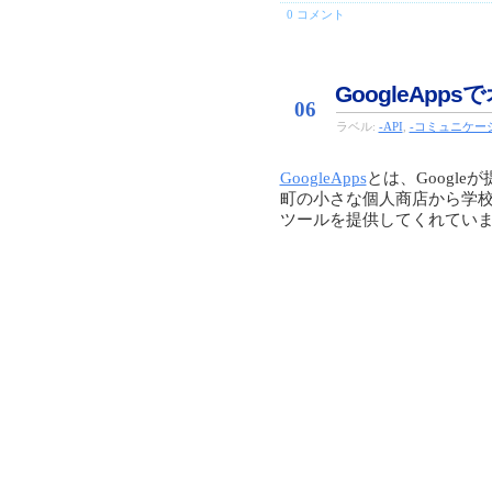
0 コメント
Aug
GoogleApp
06
ラベル:
-API
,
-コミュニケー
GoogleApps
とは、Googl
町の小さな個人商店から学校
ツールを提供してくれてい