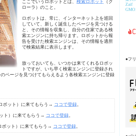
ここでいうロボットとは、
検索ロボット
（ク
Zaif
ローラ）のこと。
GM
ロボットは、常に、インターネット上を巡回
していて、新しく誕生したページを見つける
と、その情報を収集し、自分の住家である検
索エンジンに持ち帰ります。ロボットから報
告を受けた検索エンジンは、その情報を適所
で検索結果に表示します。
●フ
放っておいても、いつかは来てくれるロボッ
トですが、いち早く検索エンジンに登録され
分のページを見つけてもらえるよう各検索エンジンに登録
ロボット）に来てもらう→
ココで登録
。
ット）に来てもらう→
ココで登録
。
ロボット）に来てもらう→
ココで登録
。