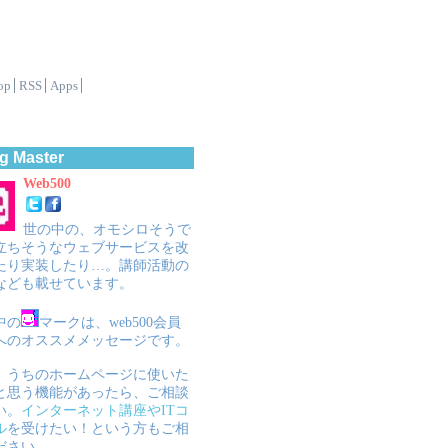
op
RSS
Apps
g Master
Web500
世の中の、オモシロそうで
立ちそうなウェブサービスを改
たり実装したり…。講師活動の
なども載せています。
中の
マークは、web500会員
へのオススメメッセージです。
、うちのホームページに使いた
と思う機能があったら、ご相談
い。
インターネット講座やITコ
ル
を受けたい！という方もご相
ださい。