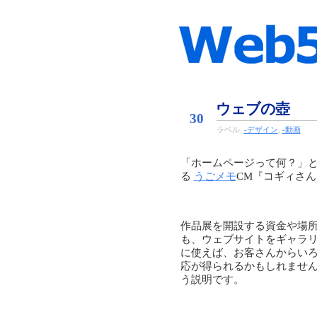
Aug
ウェブの壺
30
ラベル:
-デザイン
,
-動画
「ホームページって何？」と
る
うごメモ
CM『コギィさん
作品展を開設する資金や場
も、ウェブサイトをギャラ
に使えば、お客さんからい
応が得られるかもしれませ
う説明です。