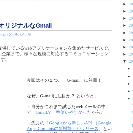
►
2
►
2
►
2
sでオリジナルなGmail
►
2
►
2
ションツール
,
-メール
►
2
►
2
eが提供しているwebアプリケーションを集めたサービスで、
,企業まで、様々な規模に対応するコミュニケーション
►
2
ます。
▼
2
►
►
今回はその１つ、「G-mail」に注目！
►
►
なぜ、G-mailに注目か？ というと、
▼
・自分がこれまで試したwebメールの中
で、
Gmailが一番使いやすかった
から。
・先月の「
Googleから新しいAPI （Google
Apps Contantsの新機能）がリリース
」とい