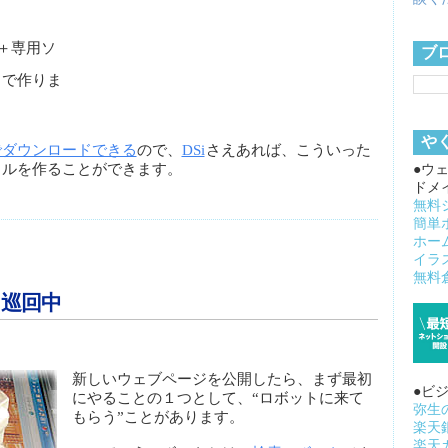
＋専用ソ
ブ
で作りま
や
でダウンロードできる
ので、
DSi
さえあれば、こういった
ャルを作ることができます。
●ウ
ドメ
無料
簡単
ホー
イラ
無料倉
巡回中
新しいウェブページを公開したら、まず最初
●ビ
にやることの１つとして、“ロボットに来て
弥生
もらう”ことがあります。
楽天
楽天