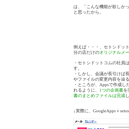
は、「こんな機能が欲しかっ
と思ったから。
例えば・・・、セトシドット
分の店だけの
オリジナルメ
・セトシドットコムの社員
す。
・しかし、会議が長引けば
やファイルの変更内容を辿
・ところが、Appsで作成
れるように、
1つの企画書
を
書のまとめファイルは完成
↓実際に、GoogleApps＋setos