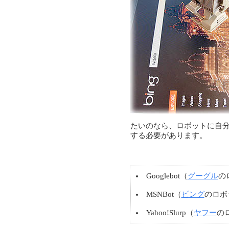
たいのなら、ロボットに自
する必要があります。
Googlebot（
グーグル
の
MSNBot（
ビング
のロボ
Yahoo!Slurp（
ヤフー
の