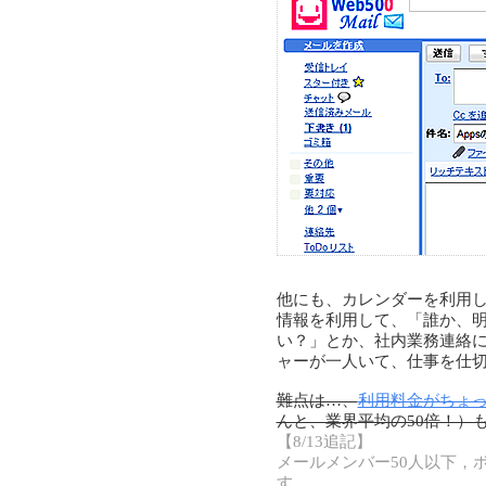
他にも、カレンダーを利用
情報を利用して、「誰か、明
い？」とか、社内業務連絡
ャーが一人いて、仕事を仕
難点は…、
利用料金がちょ
んと、業界平均の50倍！）
【8/13追記】
メールメンバー50人以下，
す。