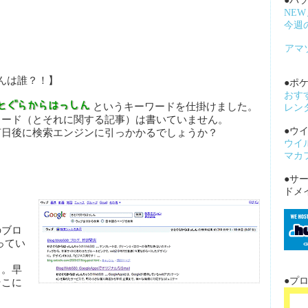
●パ
NE
今週
アマ
んは誰？！】
●ポケ
おす
というキーワードを仕掛けました。
レン
ワード（とそれに関する記事）は書いていません。
●ウ
何日後に検索エンジンに引っかかるでしょうか？
ウイ
マカ
●サ
ドメ
のブロ
使ってい
し。早
●プ
そこに