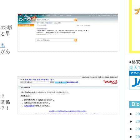
上のβ版
っと早
ーも
サがあ
●格
楽天
。
ん？
と関係
Blo
か？！
►
2
►
2
►
2
►
2