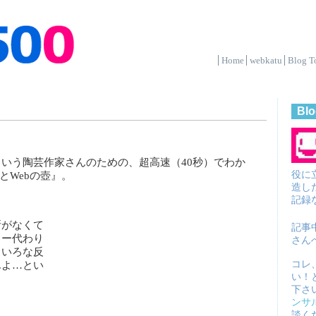
Home
webkatu
Blog T
Blo
いう陶芸作家さんのための、超高速（40秒）でわか
役に
とWebの壺』。
造し
記録
所がなくて
記事
リー代わり
さん
ろいろな反
コレ
んよ…とい
い！
下さ
ンサ
談く