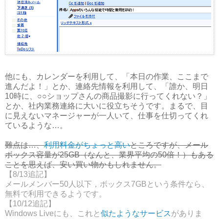
他にも、カレンダーを利用して、「本日の作業、ここまで
進んだよ！」とか、連絡先情報を利用して、「誰か、明日
10時に、○○ショップさんの商品撮影に行ってくれない？」
とか、社内業務連絡に大いに役立ちそうです。まるで、目
に見えないマネージャーが一人いて、仕事を仕切ってくれ
ているような…。
難点は…、
利用料金がちょっと高い
ところですが、メール
ボックス容量が25GB（なんと、業界平均の50倍！）もある
ことを思えば、安い買い物かもしれません。
【8/13追記】
メールメンバー50人以下，ボックス7GBという条件なら、
無料で利用できるようです。
【10/12追記】
Windows Liveにも、これと
似たようなサービス
がありま