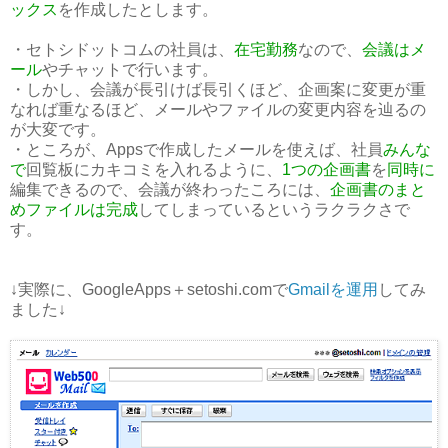
ックス
を作成したとします。
・セトシドットコムの社員は、
在宅勤務
なので、
会議はメ
ール
やチャットで行います。
・しかし、会議が長引けば長引くほど、企画案に変更が重
なれば重なるほど、メールやファイルの変更内容を辿るの
が大変です。
・ところが、Appsで作成したメールを使えば、社員
みんな
で
回覧板にカキコミを入れるように、
1つの企画書
を
同時に
編集できるので、会議が終わったころには、
企画書のまと
めファイルは完成
してしまっているというラクラクさで
す。
↓実際に、GoogleApps＋setoshi.comで
Gmailを運用
してみ
ました↓