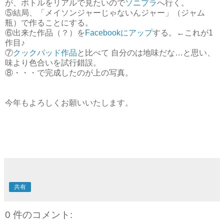
が、ボトルをリアルで見たいので
ソニプラ
へ行く。
⑤結局、「メイソンジャーじゃないんジャー」（ジャム
瓶）で作ることにする。
⑥出来た作品（？）を
Facebookにアップ
する。←これが1
作目♪
⑦
クックパッド作品
と比べて 自分のは地味だな…と思い、
味より色合いを試行錯誤。
⑧・・・で完成したのが上の写真。
今年もよろしくお願いいたします。
共有
0 件のコメント: