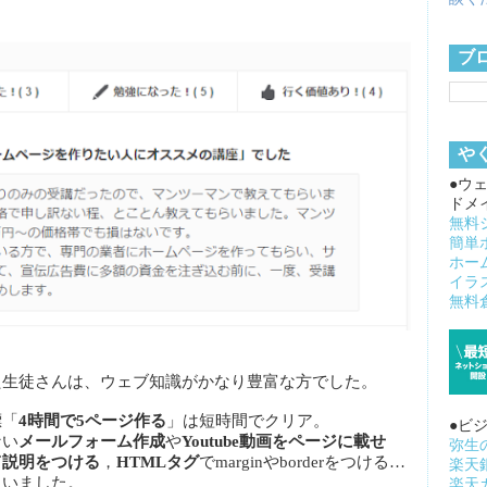
ブ
や
●ウ
ドメ
無料
簡単
ホー
イラ
無料倉
た生徒さんは、ウェブ知識がかなり豊富な方でした。
標「
4時間で5ページ作る
」は短時間でクリア。
●ビ
ない
メールフォーム作成
や
Youtube動画をページに載せ
弥生
て説明をつける
，
HTMLタグ
でmarginやborderをつける…
楽天
まいました。
楽天