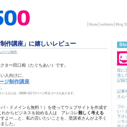
Home
webkatu
Blog T
制作講座」に嬉しいレビュー
Blo
ムページ制作
ラクター田口相（たぐちあい）です。
役に
造し
たい人向けに、
記録
ージ制作講座
す。
記事
いう人には、2時間×4日で5ページ作るコースもあります。
さん
コレ
（サーバ・ドメインも無料！）を使ってウェブサイトを作成す
い！
これからビジネスを始める人は アレコレ
難しく考える
下さ
ですよー…と、私の言いたいことを、受講者さんが上手く
ンサ
いました。
談く