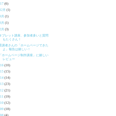
017
(6)
12月
(1)
9月
(1)
3月
(1)
2月
(3)
タブレット講座、参加者多いと質問
もたくさん！
受講者さんの「ホームページできた
よ」報告は嬉しい！
「ホームページ制作講座」に嬉しい
レビュー
016
(10)
015
(15)
014
(14)
013
(23)
012
(21)
011
(19)
010
(12)
009
(18)
008
(4)