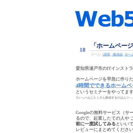
Feb
「ホームページ
18
ラベル:
-講座
,
-勉強会
,
ホー
愛知県瀬戸市のITインスト
ホームページを早急に作り
4時間でできるホームペ
というセミナーをやってま
※いっぺんにたくさん勉強するのはムリ～と
Googleの無料サービス
るので、起業したての人や 
前に一度試してみる
といい
レビューにまとめてくださ