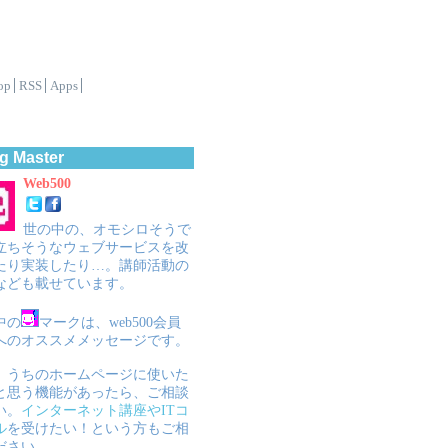
op
RSS
Apps
g Master
Web500
世の中の、オモシロそうで
立ちそうなウェブサービスを改
たり実装したり…。講師活動の
なども載せています。
中の
マークは、web500会員
へのオススメメッセージです。
、うちのホームページに使いた
と思う機能があったら、ご相談
い。
インターネット講座やITコ
ル
を受けたい！という方もご相
ださい。