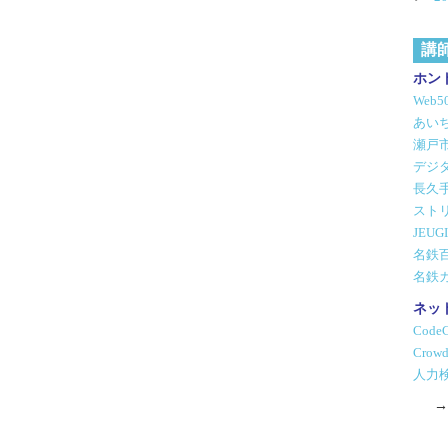
講
ホン
Web
あいち
瀬戸
デジ
長久
スト
JEU
名鉄
名鉄
ネッ
Code
Crowd
人力