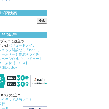
ログ内検索
くだつ広告
ェブ制作に役立つ
インは
バリュードメイン
ショップ開設なら「BASE」
ホームページ作成ペライチ
ムページ作成【ジンドゥー】
スト素材【PIXTA】
庫Dropbox
ジネスに役立つ
のクラウド給与ソフト
銀行
カード