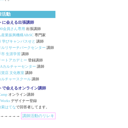
師活動
トに会える出張講師
500会員さん専用
出張講師
産業振興機構AIbSC
専門家
市 学びキャンパスせと
講師
タルリサーチパークセンター
講師
手市 生涯学習
講師
リートアカデミー
登録講師
GIAカルチャーセンター
講師
百貨店 文化教室
講師
カルチャースクール
講師
トで会えるオンライン講師
Camp
オンライン講師
Works
デザイナー登録
検索はてな
で回答者してます。
→→→→→→
講師活動のリレキ