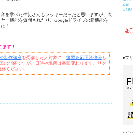
Zaif
GM
内容を学べた生徒さんもラッキーだったと思いますが、久
レイヤー機能を質問されたり、Googleドライブの新機能を
した！
てます！
ジ制作講座
を受講した人対象に、
復習＆応用勉強会
も
●フ
1回の開催ですが、日時や場所は毎回変わります。リク
連絡ください。