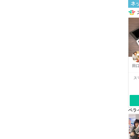
ネ
田口
ス
ペラ