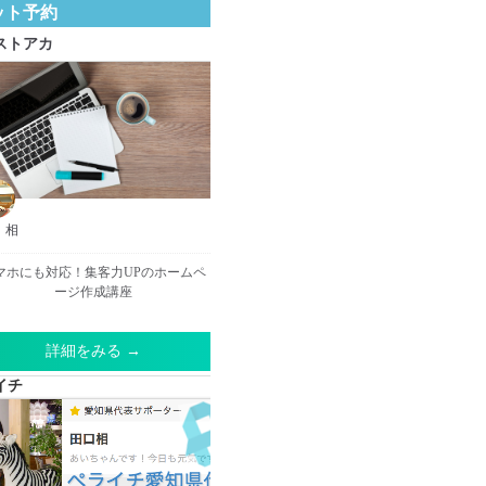
ット予約
ストアカ
 相
マホにも対応！集客力UPのホームペ
ージ作成講座
詳細をみる →
イチ