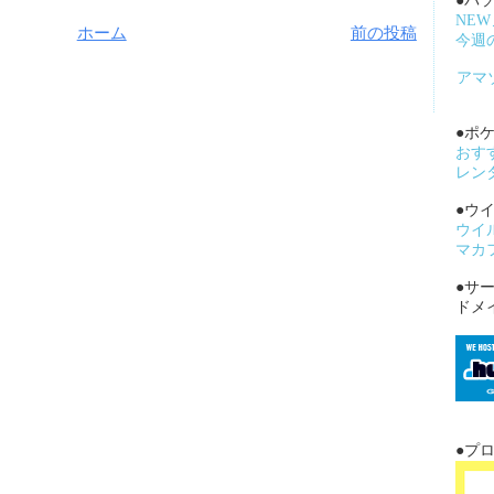
●パ
NE
ホーム
前の投稿
今週
アマ
●ポケ
おす
レン
●ウ
ウイ
マカ
●サ
ドメ
●プ