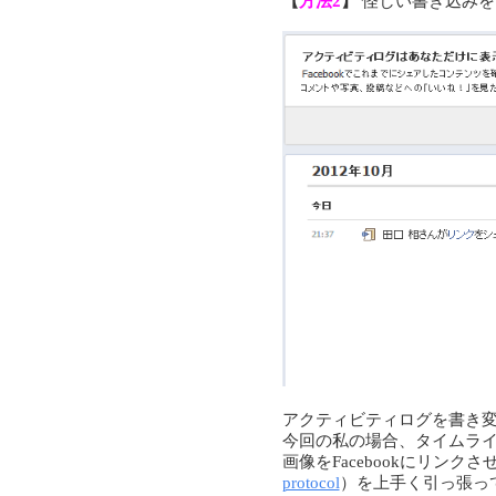
【
方法2
】
怪しい書き込みを
アクティビティログを書き
今回の私の場合、タイムラインが
画像をFacebookにリンクさ
protocol
）を上手く引っ張って