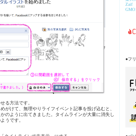
Zaif
GM
●フ
かせる方法です。
をめがけて、無理やりライフイベント記事を投げ込むと、
たかのように出てきました。タイムラインが大量に消失し
のようです。