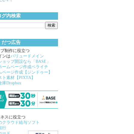
ログ内検索
くだつ広告
ェブ制作に役立つ
インは
バリュードメイン
ショップ開設なら「BASE」
ホームページ作成ペライチ
ムページ作成【ジンドゥー】
スト素材【PIXTA】
庫Dropbox
ジネスに役立つ
のクラウド給与ソフト
銀行
カード