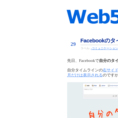
Oct
Facebook
29
ラベル:
-コミュニケーショ
先日、Facebookで
自分のタ
自分タイムラインの
右サイ
月だけは表示される
のです