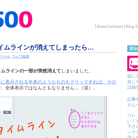
Home
webkatu
Blog T
のタイムラインが消えてしまったら…
Blo
ンツール
,
ウェブ知識
イムラインの一部が突然消えて
しまいました。
役に
造し
ドに表示される年表のようなものをクリックすれば、その
記録
が、全体表示ではなんともなりません…（涙）。
記事
さん
コレ
い！
下さ
ンサ
談く