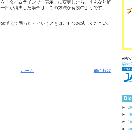
ィを「タイムラインで非表示」に変更したら、すんなり解
の一部が消失した場合は、この方法が有効のようです。
ンが突然消えて困った～というときは、ぜひお試しください。
●格
楽天
ホーム
前の投稿
Blo
►
2
►
2
►
2
►
2