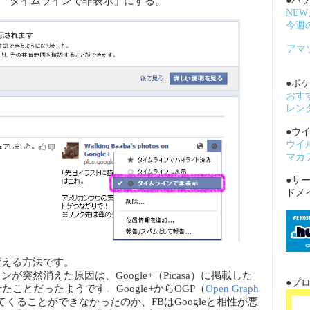
「タイムラインで非表示」にする。
●パ
NE
今週
アマ
●ポケ
おす
レン
●ウ
ウイ
マカ
●サ
ドメ
変える方法です。
突然消えた原因は、Google+（Picasa）に掲載した
●プ
せたことだったようです。Google+からOGP（
Open Graph
くることができなかったのか、FBはGoogleと相性が悪