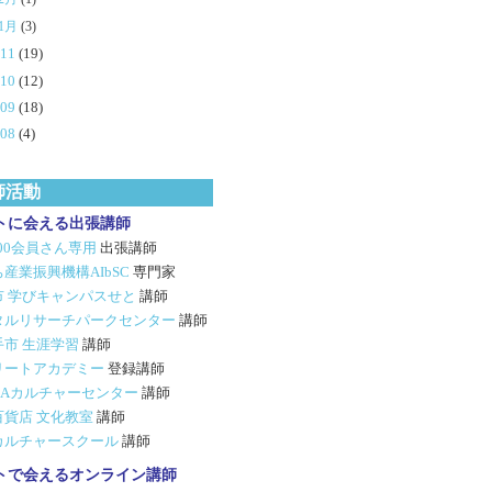
1月
(3)
011
(19)
010
(12)
009
(18)
008
(4)
師活動
トに会える出張講師
500会員さん専用
出張講師
産業振興機構AIbSC
専門家
市 学びキャンパスせと
講師
タルリサーチパークセンター
講師
手市 生涯学習
講師
リートアカデミー
登録講師
GIAカルチャーセンター
講師
百貨店 文化教室
講師
カルチャースクール
講師
トで会えるオンライン講師