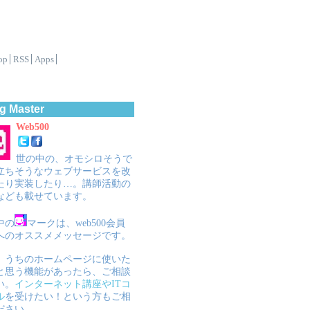
op
RSS
Apps
g Master
Web500
世の中の、オモシロそうで
立ちそうなウェブサービスを改
たり実装したり…。講師活動の
なども載せています。
中の
マークは、web500会員
へのオススメメッセージです。
、うちのホームページに使いた
と思う機能があったら、ご相談
い。
インターネット講座やITコ
ル
を受けたい！という方もご相
ださい。