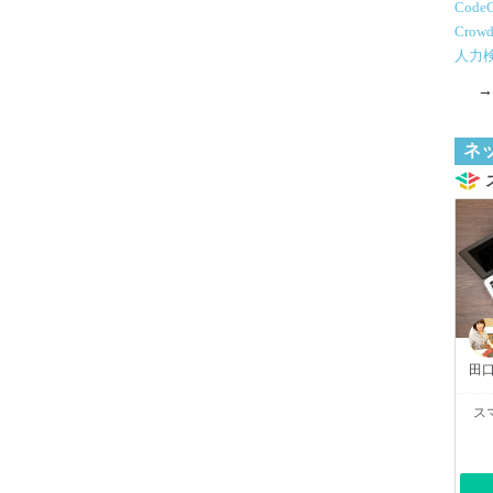
Code
Crowd
人力
ネ
田口
ス