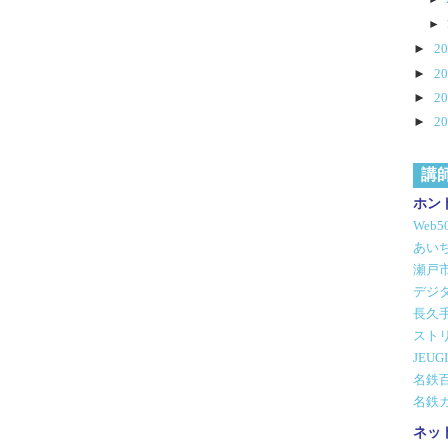
►
►
2
►
2
►
2
►
2
講
ホン
Web
あいち
瀬戸
デジ
長久
スト
JEU
名鉄
名鉄
ネッ