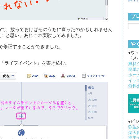
ブ
グなので、放っておけばそのうちに直ったのかもしれません
強！と思い、あれこれ実験してみました。
や
で修正することができました。
●ウ
ドメ
「ライフイベント」を書き込む。
無料
簡単
ホー
イラ
無料倉
●ビ
弥生
楽天
楽天