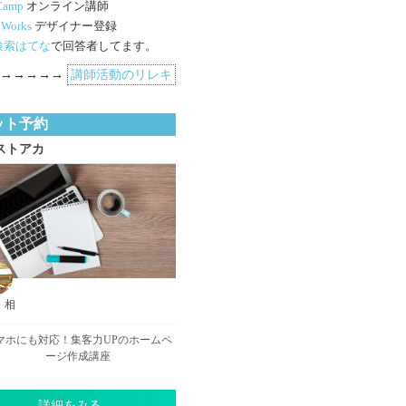
Camp
オンライン講師
Works
デザイナー登録
検索はてな
で回答者してます。
→→→→→→
講師活動のリレキ
ット予約
ストアカ
 相
マホにも対応！集客力UPのホームペ
ージ作成講座
詳細をみる →