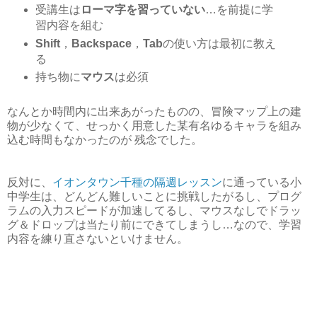
受講生は
ローマ字を習っていない
…を前提に学
習内容を組む
Shift
，
Backspace
，
Tab
の使い方は最初に教え
る
持ち物に
マウス
は必須
なんとか時間内に出来あがったものの、冒険マップ上の建
物が少なくて、せっかく用意した某有名ゆるキャラを組み
込む時間もなかったのが 残念でした。
反対に、
イオンタウン千種の隔週レッスン
に通っている小
中学生は、どんどん難しいことに挑戦したがるし、プログ
ラムの入力スピードが加速してるし、マウスなしでドラッ
グ＆ドロップは当たり前にできてしまうし…なので、学習
内容を練り直さないといけません。